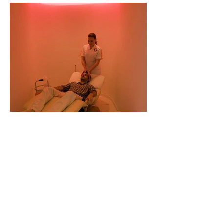
Av. das Américas 1155, sala 1905
Barra Space Center
Barra da Tijuca - Rio de Janeiro - RJ
TEL
+55 21 97224-0594
CEP
22.631-000