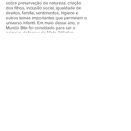
sobre preservação da natureza, criação
dos filhos, inclusão social, igualdade de
direitos, família, sentimentos, higiene e
outros temas importantes que permeiam o
universo infantil. Em maio desse ano, o
Mundo Bita foi convidado para ser o
primeiro defensor da Mata Atlântica.
Av. das Américas 1155, sala 1905
Barra Space Center
Barra da Tijuca - Rio de Janeiro - RJ
TEL
+55 21 97224-0594
CEP
22.631-000
Trabalhe conosco
Estamos sempre abertos a conhecer novos
talentos que queiram crescer com a gente.
Envie seu currículo para:
contato@mniemeyer.com.br