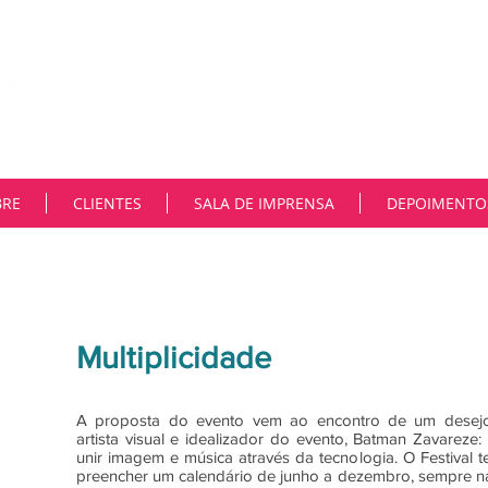
"Na MNiemeyer, trabalhamos co
constante transformação tecnoló
deste cenário na comunicação. 
e as ferramentas são muitas. En
autoridade e fortalecer reputaçõ
Muito parceiros..”
BRE
CLIENTES
SALA DE IMPRENSA
DEPOIMENTO
Multiplicidade
A proposta do evento vem ao encontro de um desejo 
artista visual e idealizador do evento, Batman Zavareze
unir imagem e música através da tecnologia. O Festival
preencher um calendário de junho a dezembro, sempre na 