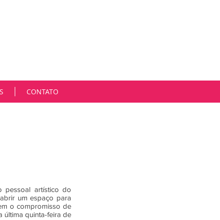
m cada cliente de forma única, singular. Estamos em
gica e é muito desafiador participarmos ativamente
Hoje, mais do que nunca, as oportunidades, os espaços
contramos soluções estratégicas para consolidar
es, sendo rápidos, criativos, afetuosos e parceiros.
Marcia Niemeyer
S
CONTATO
pessoal artístico do
: abrir um espaço para
 tem o compromisso de
última quinta-feira de