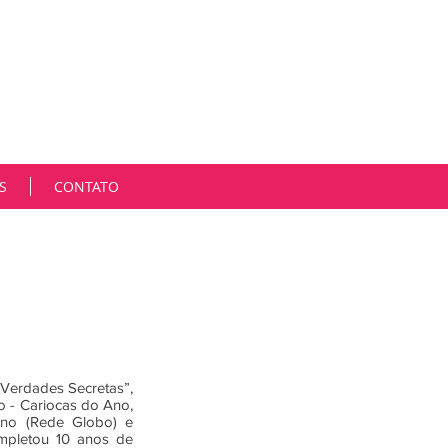
m cada cliente de forma única, singular. Estamos em
gica e é muito desafiador participarmos ativamente
Hoje, mais do que nunca, as oportunidades, os espaços
contramos soluções estratégicas para consolidar
es, sendo rápidos, criativos, afetuosos e parceiros.
Marcia Niemeyer
S
CONTATO
“Verdades Secretas”,
o - Cariocas do Ano,
 Ano (Rede Globo) e
ompletou 10 anos de