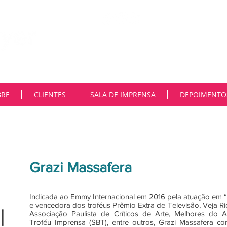
"Na MNiemeyer, trabalhamos co
constante transformação tecnoló
deste cenário na comunicação. 
e as ferramentas são muitas. En
autoridade e fortalecer reputaçõ
Muito parceiros..”
BRE
CLIENTES
SALA DE IMPRENSA
DEPOIMENTO
Grazi Massafera
Indicada ao Emmy Internacional em 2016 pela atuação em 
e vencedora dos troféus Prêmio Extra de Televisão, Veja Ri
Associação Paulista de Críticos de Arte, Melhores do
Troféu Imprensa (SBT), entre outros, Grazi Massafera c