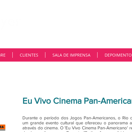
"Na MNiemeyer, trabalhamos co
constante transformação tecnoló
deste cenário na comunicação. 
e as ferramentas são muitas. En
autoridade e fortalecer reputaçõ
Muito parceiros..”
BRE
CLIENTES
SALA DE IMPRENSA
DEPOIMENTO
Eu Vivo Cinema Pan-Americ
Durante o período dos Jogos Pan-Americanos, o Rio d
um grande evento cultural que ofereceu o panorama ar
através do cinema. O 'Eu Vivo Cinema Pan-Americano' re