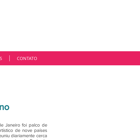
m cada cliente de forma única, singular. Estamos em
gica e é muito desafiador participarmos ativamente
Hoje, mais do que nunca, as oportunidades, os espaços
contramos soluções estratégicas para consolidar
es, sendo rápidos, criativos, afetuosos e parceiros.
Marcia Niemeyer
S
CONTATO
ano
e Janeiro foi palco de
tístico de nove países
uniu diariamente cerca