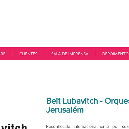
"Na MNiemeyer, trabalhamos co
constante transformação tecnoló
deste cenário na comunicação. 
e as ferramentas são muitas. En
autoridade e fortalecer reputaçõ
Muito parceiros..”
BRE
CLIENTES
SALA DE IMPRENSA
DEPOIMENTO
Beit Lubavitch - Orque
Jerusalém
Reconhecida internacionalmente por su