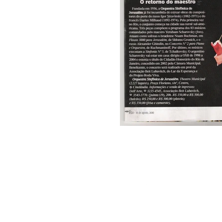
Av. das Américas 1155, sala 1905
Barra Space Center