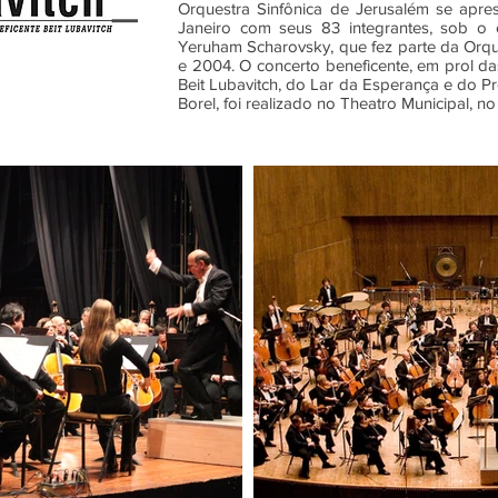
Orquestra Sinfônica de Jerusalém se apre
Janeiro com seus 83 integrantes, sob 
Yeruham Scharovsky, que fez parte da Orque
e 2004. O concerto beneficente, em prol da
Beit Lubavitch, do Lar da Esperança e do 
Borel, foi realizado no Theatro Municipal, n