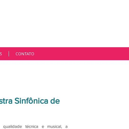
m cada cliente de forma única, singular. Estamos em
gica e é muito desafiador participarmos ativamente
Hoje, mais do que nunca, as oportunidades, os espaços
contramos soluções estratégicas para consolidar
es, sendo rápidos, criativos, afetuosos e parceiros.
Marcia Niemeyer
S
CONTATO
stra Sinfônica de
a qualidade técnica e musical, a